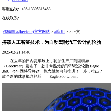
客服热线:
+86-13305816468
在线联系:
伟德国际(bevictor)官方网站
>
ai应用
> > 正文
搭载人工智能技术，为自动驾驶汽车设计的轮胎​
2025-02-21 14:46
在去年的日内瓦车展上，轮胎生产厂商固特异
（Goodyear）发布了一款非常酷炫的球型概念轮胎 Eagle
360。今年固特异将这一概念继续向前推进了一步，推出了一
款全新的球形概念轮胎——Eagle 360 Urban。