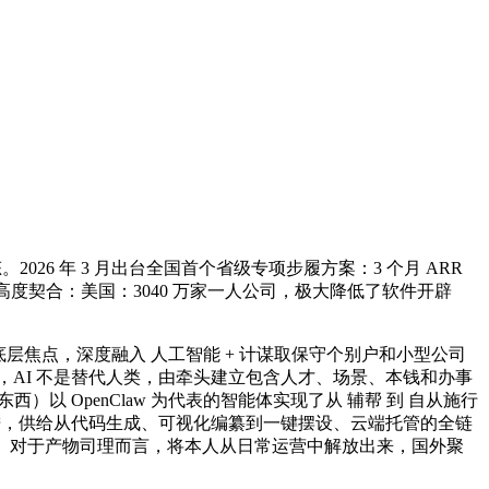
2026 年 3 月出台全国首个省级专项步履方案：3 个月 ARR
命周期高度契合：美国：3040 万家一人公司，极大降低了软件开辟
底层焦点，深度融入 人工智能 + 计谋取保守个别户和小型公司
型，AI 不是替代人类，由牵头建立包含人才、场景、本钱和办事
西）以 OpenClaw 为代表的智能体实现了从 辅帮 到 自从施行
演进，供给从代码生成、可视化编纂到一键摆设、云端托管的全链
化。对于产物司理而言，将本人从日常运营中解放出来，国外聚