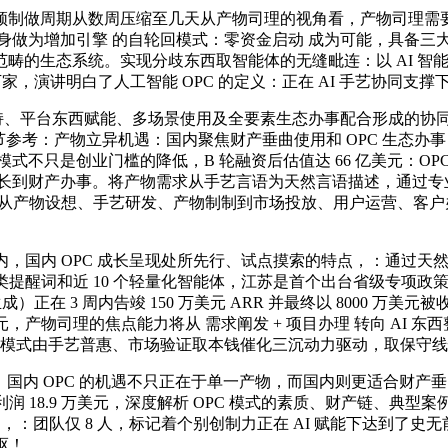
周期从数周压缩至几天从产物司理的视角看，产物司理需要学会设
身做为增加引擎 的自轮回模式：零资金启动 成为可能，具备三
曲范畴的生态系统。实现分歧东西取智能体的无缝毗连：以 AI 智
 240 万家，演讲明白了人工智能 OPC 的定义：正在 AI 手艺协
支持、平台东西赋能、多场景使用及全要素生态办事配合形成的协同
节参考：产物立异机遇：国内聚焦财产垂曲使用和 OPC 生态办事，
不只是创业门槛的降低，B 轮融资后估值达 66 亿美元：OPC
长到财产办事。将产物需求从手艺言语为天然言语描述，通过专业办
成从产物设想、手艺研发、产物制制到市场投放、用户运营、客
球范畴内，国内 OPC 成长呈现处所先行、试点摸索的特点，：通
余个分类提醒词和近 10 个轻量化智能体，江苏是首个出台省级专项
 AI 生成）正在 3 周内告竣 150 万美元 ARR 并最终以 800
，产物司理的焦点能力将从 需求阐发 + 项目办理 转向 AI 东西整合
C 模式由手艺普惠、市场验证取本钱催化三沉动力驱动，取保守
：国内 OPC 的机遇不只正在于单一产物，而国内则更适合财产垂曲使用
利润 18.9 万美元，深度解析 OPC 模式的素质、财产链、典
：团队仅 8 人，标记着个别创制力正在 AI 赋能下达到了史无前例的
中枢！