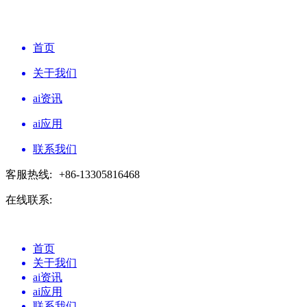
首页
关于我们
ai资讯
ai应用
联系我们
客服热线:
+86-13305816468
在线联系:
首页
关于我们
ai资讯
ai应用
联系我们