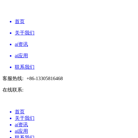
首页
关于我们
ai资讯
ai应用
联系我们
客服热线:
+86-13305816468
在线联系:
首页
关于我们
ai资讯
ai应用
联系我们