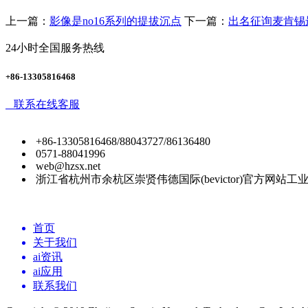
上一篇：
影像是no16系列的提拔沉点
下一篇：
出名征询麦肯锡
24小时全国服务热线
+86-13305816468
联系在线客服
+86-13305816468/88043727/86136480
0571-88041996
web@hzsx.net
浙江省杭州市余杭区崇贤伟德国际(bevictor)官方网站工
首页
关于我们
ai资讯
ai应用
联系我们