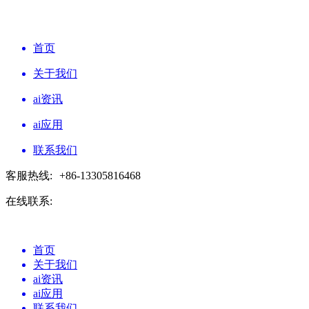
首页
关于我们
ai资讯
ai应用
联系我们
客服热线:
+86-13305816468
在线联系:
首页
关于我们
ai资讯
ai应用
联系我们