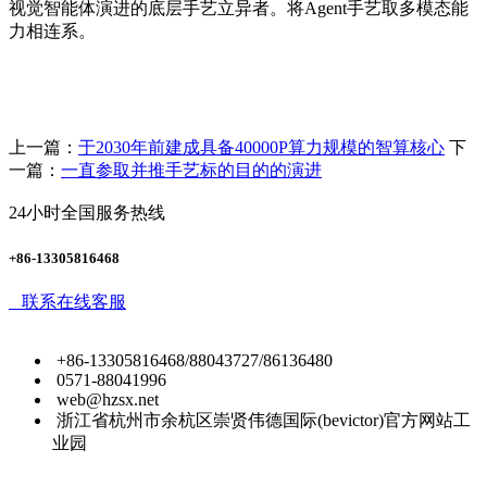
视觉智能体演进的底层手艺立异者。将Agent手艺取多模态能
力相连系。
上一篇：
于2030年前建成具备40000P算力规模的智算核心
下
一篇：
一直参取并推手艺标的目的的演进
24小时全国服务热线
+86-13305816468
联系在线客服
+86-13305816468/88043727/86136480
0571-88041996
web@hzsx.net
浙江省杭州市余杭区崇贤伟德国际(bevictor)官方网站工
业园