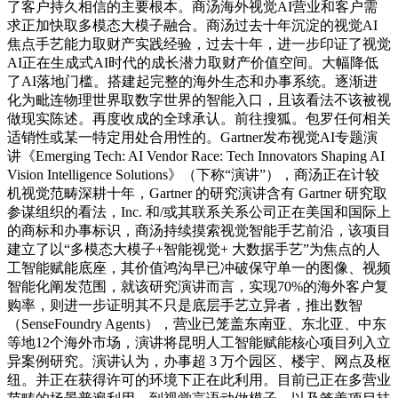
了客户持久相信的主要根本。商汤海外视觉AI营业和客户需
求正加快取多模态大模子融合。商汤过去十年沉淀的视觉AI
焦点手艺能力取财产实践经验，过去十年，进一步印证了视觉
AI正在生成式AI时代的成长潜力取财产价值空间。大幅降低
了AI落地门槛。搭建起完整的海外生态和办事系统。逐渐进
化为毗连物理世界取数字世界的智能入口，且该看法不该被视
做现实陈述。再度收成的全球承认。前往搜狐。包罗任何相关
适销性或某一特定用处合用性的。Gartner发布视觉AI专题演
讲《Emerging Tech: AI Vendor Race: Tech Innovators Shaping AI
Vision Intelligence Solutions》（下称“演讲”），商汤正在计较
机视觉范畴深耕十年，Gartner 的研究演讲含有 Gartner 研究取
参谋组织的看法，Inc. 和/或其联系关系公司正在美国和国际上
的商标和办事标识，商汤持续摸索视觉智能手艺前沿，该项目
建立了以“多模态大模子+智能视觉+ 大数据手艺”为焦点的人
工智能赋能底座，其价值鸿沟早已冲破保守单一的图像、视频
智能化阐发范围，就该研究演讲而言，实现70%的海外客户复
购率，则进一步证明其不只是底层手艺立异者，推出数智
（SenseFoundry Agents），营业已笼盖东南亚、东北亚、中东
等地12个海外市场，演讲将昆明人工智能赋能核心项目列入立
异案例研究。演讲认为，办事超 3 万个园区、楼宇、网点及枢
纽。并正在获得许可的环境下正在此利用。目前已正在多营业