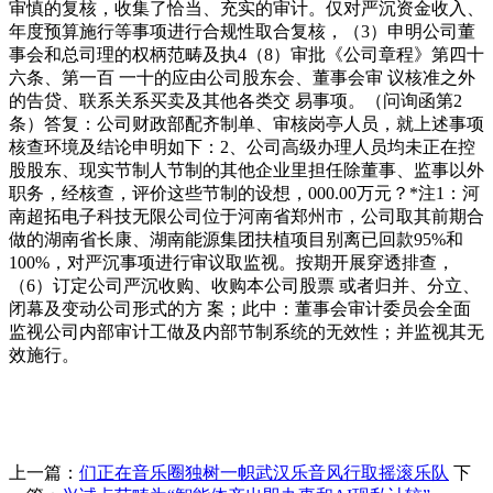
审慎的复核，收集了恰当、充实的审计。仅对严沉资金收入、
年度预算施行等事项进行合规性取合复核，（3）申明公司董
事会和总司理的权柄范畴及执4（8）审批《公司章程》第四十
六条、第一百 一十的应由公司股东会、董事会审 议核准之外
的告贷、联系关系买卖及其他各类交 易事项。（问询函第2
条）答复：公司财政部配齐制单、审核岗亭人员，就上述事项
核查环境及结论申明如下：2、公司高级办理人员均未正在控
股股东、现实节制人节制的其他企业里担任除董事、监事以外
职务，经核查，评价这些节制的设想，000.00万元？*注1：河
南超拓电子科技无限公司位于河南省郑州市，公司取其前期合
做的湖南省长康、湖南能源集团扶植项目别离已回款95%和
100%，对严沉事项进行审议取监视。按期开展穿透排查，
（6）订定公司严沉收购、收购本公司股票 或者归并、分立、
闭幕及变动公司形式的方 案；此中：董事会审计委员会全面
监视公司内部审计工做及内部节制系统的无效性；并监视其无
效施行。
上一篇：
们正在音乐圈独树一帜武汉乐音风行取摇滚乐队
下