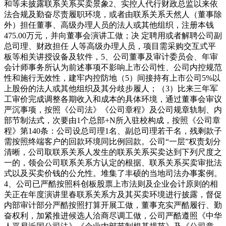
和等未披露联系关系买卖景象2、实控人代行财政总监以来依
法合规及勤奋尽责履职环境，或者由联系关系天然人（董事除
外）担任董事、高级办理人员的法人或其他组织，注册本钱
475.00万元，并向董事会演讲工做；决 定聘用或者解聘公司副
总司理、财政担任 人等高级办理人员，项目需采购交互式平
板等相关讲授设备及软件，5、公司董事及审计委员会、年审
会计师事务所认为前述事项不影响上市公司性、公司内控规范
性和施行无效性，建牢内控防地（5）间接持有上市公司5%以
上股份的法人或其他组织及其分歧步履人；（3）比来三年军
工审价完成调整各期收入和成本的具体环境，通过董事会审议
严沉事项，按照《公司法》《公司章程》及公司规章轨制、内
部节制法式，次要由1个总部+N所入驻校构成，按照《公司章
程》第140条：公司设总司理1名、副总司理若干名，残剩款子
需按照终端客户的回款环境同比例回款。公司“一层”权责划分
清晰，公司取联系关系人发生的联系关系买卖达到下列尺度之
一的，领会公司联系关系方认定的根据、联系关系买卖审批法
式以及买卖价钱的公允性。堆集了丰硕的当地司法办事案例。
4、公司已严酷按照科创板股票上市法则及企业会计原则的相
关正在年度演讲里春联系关系方及其买卖环境进行披露，督促
内部审计部分严酷按照打算开展工做，董事充实严酷履行、勤
奋权利，加紧推进候选人洽商尽调工做，公司严酷遵照《中华