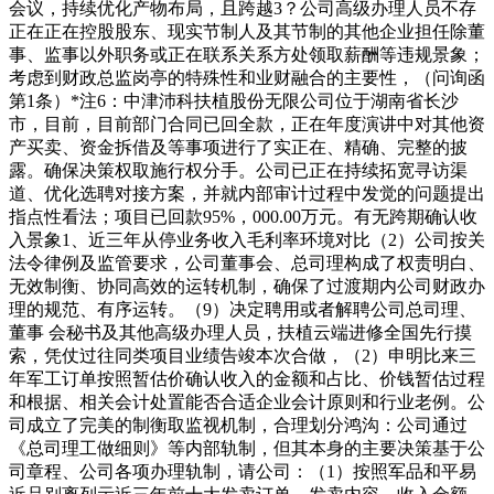
会议，持续优化产物布局，且跨越3？公司高级办理人员不存
正在正在控股股东、现实节制人及其节制的其他企业担任除董
事、监事以外职务或正在联系关系方处领取薪酬等违规景象；
考虑到财政总监岗亭的特殊性和业财融合的主要性，（问询函
第1条）*注6：中津沛科扶植股份无限公司位于湖南省长沙
市，目前，目前部门合同已回全款，正在年度演讲中对其他资
产买卖、资金拆借及等事项进行了实正在、精确、完整的披
露。确保决策权取施行权分手。公司已正在持续拓宽寻访渠
道、优化选聘对接方案，并就内部审计过程中发觉的问题提出
指点性看法；项目已回款95%，000.00万元。有无跨期确认收
入景象1、近三年从停业务收入毛利率环境对比（2）公司按关
法令律例及监管要求，公司董事会、总司理构成了权责明白、
无效制衡、协同高效的运转机制，确保了过渡期内公司财政办
理的规范、有序运转。（9）决定聘用或者解聘公司总司理、
董事 会秘书及其他高级办理人员，扶植云端进修全国先行摸
索，凭仗过往同类项目业绩告竣本次合做，（2）申明比来三
年军工订单按照暂估价确认收入的金额和占比、价钱暂估过程
和根据、相关会计处置能否合适企业会计原则和行业老例。公
司成立了完美的制衡取监视机制，合理划分鸿沟：公司通过
《总司理工做细则》等内部轨制，但其本身的主要决策基于公
司章程、公司各项办理轨制，请公司：（1）按照军品和平易