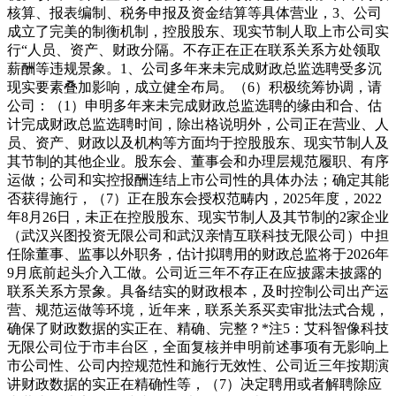
核算、报表编制、税务申报及资金结算等具体营业，3、公司
成立了完美的制衡机制，控股股东、现实节制人取上市公司实
行“人员、资产、财政分隔。不存正在正在联系关系方处领取
薪酬等违规景象。1、公司多年来未完成财政总监选聘受多沉
现实要素叠加影响，成立健全布局。（6）积极统筹协调，请
公司：（1）申明多年来未完成财政总监选聘的缘由和合、估
计完成财政总监选聘时间，除出格说明外，公司正在营业、人
员、资产、财政以及机构等方面均于控股股东、现实节制人及
其节制的其他企业。股东会、董事会和办理层规范履职、有序
运做；公司和实控报酬连结上市公司性的具体办法；确定其能
否获得施行，（7）正在股东会授权范畴内，2025年度，2022
年8月26日，未正在控股股东、现实节制人及其节制的2家企业
（武汉兴图投资无限公司和武汉亲情互联科技无限公司）中担
任除董事、监事以外职务，估计拟聘用的财政总监将于2026年
9月底前起头介入工做。公司近三年不存正在应披露未披露的
联系关系方景象。具备结实的财政根本，及时控制公司出产运
营、规范运做等环境，近年来，联系关系买卖审批法式合规，
确保了财政数据的实正在、精确、完整？*注5：艾科智像科技
无限公司位于市丰台区，全面复核并申明前述事项有无影响上
市公司性、公司内控规范性和施行无效性、公司近三年按期演
讲财政数据的实正在精确性等，（7）决定聘用或者解聘除应