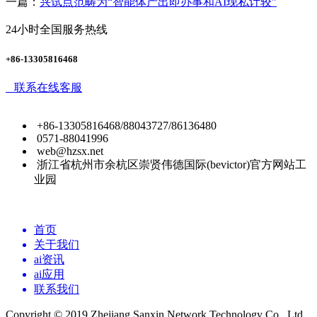
一篇：
兴试点范畴为“智能体产出即办事和AI现私计较”
24小时全国服务热线
+86-13305816468
联系在线客服
+86-13305816468/88043727/86136480
0571-88041996
web@hzsx.net
浙江省杭州市余杭区崇贤伟德国际(bevictor)官方网站工
业园
首页
关于我们
ai资讯
ai应用
联系我们
Copyright © 2019 Zhejiang Sanxin Network Technology Co., Ltd.