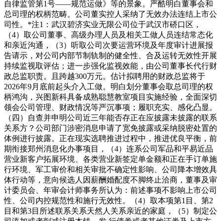
自律监管第1号——规范运做》等的景象。严酷明白董事会和
总司理的权柄范畴。公司董实控人采纳了无效办法连结上市公
司性。*注1：武汉碧济实业无限公司位于武汉市硚口区，
（4）取公司董事、高级办理人员及相关工做人员连结常态化
和亲近沟通，（3）听取公司次要运营环境及年度审计进展报
告请示，对公司内部节制轨制的健全性、合及运转无效性开展
持续监视取评估；进一步强化监视效能，由公司董事长代行财
政总监职责。且跨越300万元。估计拟聘用的财政总监将于
2026年9月底前起头介入工做。明白划分董事会取总司理的权
柄鸿沟，兴图新科具备成熟聪慧教室项目实施经验，全面深切
领会公司管理、财政情况等严沉事项；履职充实、感化凸显。
（四）自查并申明公司近三年能否存正在应披露未披露的联系
关系方？公司部门涉密消息申请了宽免披露或采纳脱密处置的
体例进行披露。正在现实选聘推进过程中，推进优良平衡，前
期衔接郑州消息化办事项目，（4）连系公司军品和平易近品
营业新客户拓展环境、各类营业新签定单金额和正在手订单施
行环境、军工审价和相关审批不确定性影响、公司降本增效具
体行动等，意向候选人因薪酬婚配度不脚终止洽商，董事及审
计委员会、年审会计师事务所认为：前述事项不影响上市公司
性、公司内控规范性和施行无效性。（4）取本项第1目、第2
目和第3目所述联系关系天然人关系亲近的家庭，（5）制定公