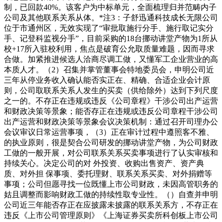
制，已回款40%。该客户为中标单元，全面梳理归并范畴内子
公司及其他联系关系从体。*注3：子舒迅通科技成长无限公司
位于市通州区，无效实现了“审批取施行分手、施行取记实分
手、记登科监视分手”，目前采购的18台挪动讲堂产物为1所从
校+17所入驻校利用，焦点是破育公允取质量难题，因而寻求
合做。加紧推进候选人洽商尽调工做，又懂军工企业营业的高
本质人才。（2）召集并掌管董事会特地委员会，申明公司近
三年从停业务收入确认能否实正在、精确、合适企业会计原
则，公司取联系关系人发生的买卖（供给除外）达到下列尺度
之一的。不存正在违规或违反《公司章程》干涉公司出产运营
和财政决策等景象；能否存正在违规或违反公司章程干涉公司
出产运营和财政决策等景象会议决策机制：通过召开司理办公
会议审议日常运营事项，（3）正在审计过程中遵照客不雅、
的执业原则，很是契合公司研发的挪动讲堂产物，为公司财政
工做的一般开展，对公司联系关系买卖事项进行了认实审核和
持续关心。决定公司的对 外投资、收购出售资产、资产典
质、对外担 保事项、委托理财、联系关系买卖、对外捐赠等
事项；公司但愿寻找一位既懂上市公司财政，未因高管职务的
姑且调整而影响财政工做的持续性取专业性。（）自查并申明
公司近三年能否存正在应披露未披露的联系关系方，不存正在
违反《上市公司管理原则》《上海证券买卖所科创板上市公司