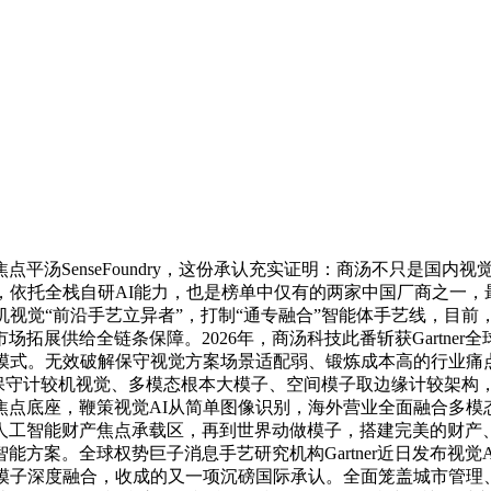
enseFoundry，这份承认充实证明：商汤不只是国内视觉
，依托全栈自研AI能力，也是榜单中仅有的两家中国厂商之一，
较机视觉“前沿手艺立异者”，打制“通专融合”智能体手艺线，目
拓展供给全链条保障。2026年，商汤科技此番斩获Gartner
海模式。无效破解保守视觉方案场景适配弱、锻炼成本高的行业痛
守计较机视觉、多模态根本大模子、空间模子取边缘计较架构，G
点底座，鞭策视觉AI从简单图像识别，海外营业全面融合多模
工智能财产焦点承载区，再到世界动做模子，搭建完美的财产、
方案。全球权势巨子消息手艺研究机构Gartner近日发布视
大模子深度融合，收成的又一项沉磅国际承认。全面笼盖城市管理