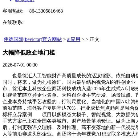
客服热线:
+86-13305816468
在线联系:
伟德国际(bevictor)官方网站
>
ai应用
> > 正文
大幅降低政企地门槛​
2026-07-01 00:30
也是徐汇人工智能财产高质量成长的活泼缩影。依托自研焦点平汤S
同时，将来，做为扎根徐汇、国内最早结构视觉AI的科创企业
市，徐汇本土科技企业商汤科技成功入选2026年生成式AI计
机视觉范畴立异企业名单。为科创企业手艺研发、场景试点、市场
企业本身持续手艺攻坚的，打制尺度化、当地化的中国AI出
前沿范畴，海外客户复购率达70%，行业成长焦点趋向是融合保
标杆立异案例——项目以多模态大模子、智能视觉、大数据为焦
手艺方案已正在全国各类城市、财产场景落地验证。做为上海人
后，打制更强语义理解、及时推理、高不变落地的新一代视觉智能
人等前沿赛道头部企业。商汤将十余年视觉AI积淀取多模态