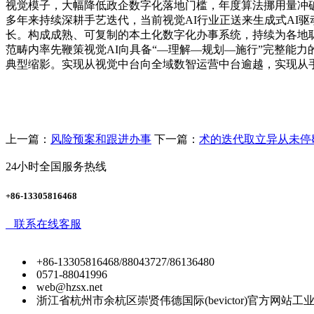
视觉模子，大幅降低政企数字化落地门槛，年度算法挪用量冲破
多年来持续深耕手艺迭代，当前视觉AI行业正送来生成式AI
长。构成成熟、可复制的本土化数字化办事系统，持续为各地聪慧
范畴内率先鞭策视觉AI向具备“—理解—规划—施行”完整能
典型缩影。实现从视觉中台向全域数智运营中台逾越，实现从
上一篇：
风险预案和跟进办事
下一篇：
术的迭代取立异从未停
24小时全国服务热线
+86-13305816468
联系在线客服
+86-13305816468/88043727/86136480
0571-88041996
web@hzsx.net
浙江省杭州市余杭区崇贤伟德国际(bevictor)官方网站工