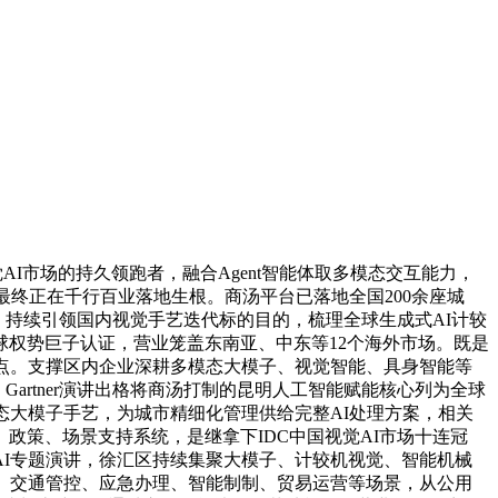
AI市场的持久领跑者，融合Agent智能体取多模态交互能力，
最终正在千行百业落地生根。商汤平台已落地全国200余座城
前，持续引领国内视觉手艺迭代标的目的，梳理全球生成式AI计较
全球权势巨子认证，营业笼盖东南亚、中东等12个海外市场。既是
点。支撑区内企业深耕多模态大模子、视觉智能、具身智能等
artner演讲出格将商汤打制的昆明人工智能赋能核心列为全球
态大模子手艺，为城市精细化管理供给完整AI处理方案，相关
政策、场景支持系统，是继拿下IDC中国视觉AI市场十连冠
觉AI专题演讲，徐汇区持续集聚大模子、计较机视觉、智能机械
、交通管控、应急办理、智能制制、贸易运营等场景，从公用