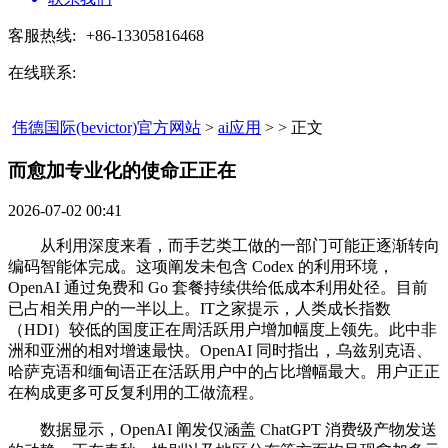
客服热线:
+86-13305816468
在线联系:
伟德国际(bevictor)官方网站
>
ai应用
> > 正文
而愈加专业化的使命正正在​
2026-07-02 00:41
从利用深度来看，而手艺类工做的一部门可能正逐渐转向
编码智能体完成。这项阐发未包含 Codex 的利用环境，
OpenAI 通过免费和 Go 套餐持续供给低成本利用处径。目前
已占相关用户的一半以上。IT之家提示，人类成长指数
（HDI）较低的国度正在周活跃用户增加幅度上领先。此中非
洲和亚洲的相对增速最快。OpenAI 同时指出，乌兹别克语、
哈萨克语和缅甸语正在活跃用户中的占比增幅最大。用户正正
在构成更多可反复利用的工做流程。
数据显示，OpenAI 阐发仅涵盖 ChatGPT 消费级产物发送