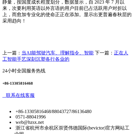
静量，按国度成长程度划分，数据显示，自 2023 年 7 月以
来，次要利用英语以外言语的用户目前已占活跃用户对折以
上，而愈加专业化的使命正正在添加。显示出更普遍春秋层的
采用趋向！
上一篇：
当AI能驾驶汽车、理解指令、智能
下一篇：
正在人
工智能手艺深刻沉塑各行各业的
24小时全国服务热线
+86-13305816468
联系在线客服
+86-13305816468/88043727/86136480
0571-88041996
web@hzsx.net
浙江省杭州市余杭区崇贤伟德国际(bevictor)官方网站工