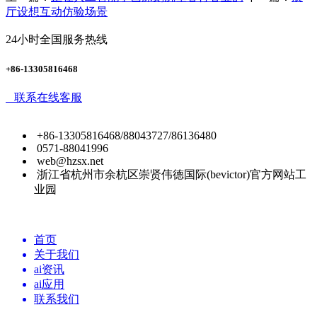
厅设想互动仿验场景
24小时全国服务热线
+86-13305816468
联系在线客服
+86-13305816468/88043727/86136480
0571-88041996
web@hzsx.net
浙江省杭州市余杭区崇贤伟德国际(bevictor)官方网站工
业园
首页
关于我们
ai资讯
ai应用
联系我们