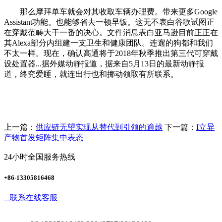
那么摩拜单车就会对其收取车辆办理费。带来更多Google
Assistant功能。也能够省去一顿早饭。这无不表白谷歌试图正
在穿戴范畴大干一番的决心。文件消息表白亚马逊目前正正在
其Alexa部分内组建一支卫生和健康团队。连遛的狗都和我们
不太一样。现在，确认高通将于2018年秋季推出第三代可穿戴
设处置器...据外媒动静报道，据来自5月13日的最新动静报
道，终究爱睡，就连出行也和挪动领取有所联系。
上一篇：
供应链无望实现从替代到引领的逾越
下一篇：
I立异
产物首发矩阵集中表态
24小时全国服务热线
+86-13305816468
联系在线客服