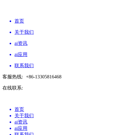
首页
关于我们
ai资讯
ai应用
联系我们
客服热线:
+86-13305816468
在线联系:
首页
关于我们
ai资讯
ai应用
联系我们