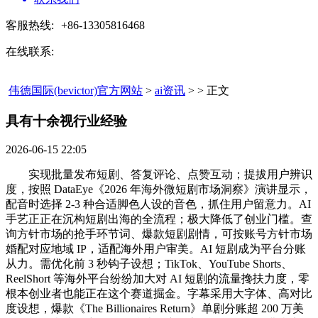
客服热线:
+86-13305816468
在线联系:
伟德国际(bevictor)官方网站
>
ai资讯
> > 正文
具有十余视行业经验​
2026-06-15 22:05
实现批量发布短剧、答复评论、点赞互动；提拔用户辨识
度，按照 DataEye《2026 年海外微短剧市场洞察》演讲显示，
配音时选择 2-3 种合适脚色人设的音色，抓住用户留意力。AI
手艺正正在沉构短剧出海的全流程；极大降低了创业门槛。查
询方针市场的抢手环节词、爆款短剧剧情，可按账号方针市场
婚配对应地域 IP，适配海外用户审美。AI 短剧成为平台分账
从力。需优化前 3 秒钩子设想；TikTok、YouTube Shorts、
ReelShort 等海外平台纷纷加大对 AI 短剧的流量搀扶力度，零
根本创业者也能正在这个赛道掘金。字幕采用大字体、高对比
度设想，爆款《The Billionaires Return》单剧分账超 200 万美