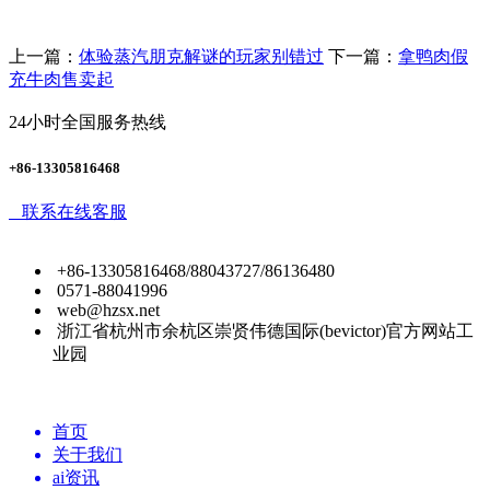
上一篇：
体验蒸汽朋克解谜的玩家别错过
下一篇：
拿鸭肉假
充牛肉售卖起
24小时全国服务热线
+86-13305816468
联系在线客服
+86-13305816468/88043727/86136480
0571-88041996
web@hzsx.net
浙江省杭州市余杭区崇贤伟德国际(bevictor)官方网站工
业园
首页
关于我们
ai资讯