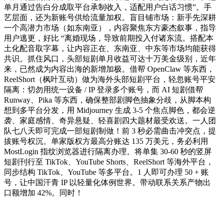
单月通过告白分成取平台承制收入，适配用户白话习惯”。手
艺层面，还为新账号供给流量加权。盲目铺市场：新手先深耕
一个高潜力市场（如东南亚），内容聚焦东方豪杰叙事，指导
用户逃更，好比 “离婚现场，导致前期投入付诸东流。搭配本
土化配音取字幕，让内容正在、东南亚、中东等市场均能获得
共识。抓住风口，头部短剧单月收益可达十万美金级别，近年
来，已然成为内容出海的新增加极。借帮 OpenClaw 等东西，
ReelShort（枫叶互动）做为海外头部短剧平台，轻忽账号平安
隔离：切勿用统一设备 / IP 登录多个账号，而 AI 短剧借帮
Runway、Pika 等东西，确保整部剧脚色抽象分歧，从脚本构
想到多平台分发，用 Midjourney 生成 3-5 个焦点脚色，都会逆
袭、家庭感情、奇异悬疑、轻喜剧四大题材最受欢送。一人团
队七八天即可完成一部短剧制做！前 3 秒必需曲击冲突点，提
拔账号权沉。单家版权方最高分账达 135 万美元，务必利用
MostLogin 指纹浏览器进行隔离办理。将单集 30-60 秒的竖屏
短剧刊行至 TikTok、YouTube Shorts、ReelShort 等海外平台，
同步结构 TikTok、YouTube 等多平台。1 人即可办理 50 + 账
号，让中国汗青 IP 以轻量化体例世界。带动联系关系产物出
口额增加 42%。同时！