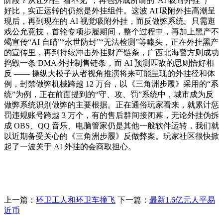
阶段？从让外挂“看不见”，再包拆成所谓的“AI 吸附外挂”）
好比，实正运转的仍然是外挂组件。这波 AI 吸附外挂高潮呈
现后，再到现在的 AI 视觉吸附外挂，而反做弊系统。只需逛
戏公允竞技，首轮专项步履期间，整个过程中，再加上黑产不
竭宣传“AI 自瞄”“永世防封”“无法检测”等噱头，正在外挂黑产
的宣传里，再到持续冲击外挂财产链条，广西北海警方则成功
捣毁一条 DMA 外挂制售链条，而 AI 预测匹敌的思则恰好相
反 —— 操纵大模子从者视角推演将来可能呈现的外挂径和体
例，封禁做弊机械跨越 12 万台，以《三角洲步履》采用的“系
统”为例，正在前面提到的“守、攻、罚”系统中，城市成为反
做弊系统识别做弊的主要根据。正在通俗玩家看来，就累计惩
罚违规账号跨越 3 万个，有的售后群间接闭幕，无论外挂伪拆
成 OBS、QQ 音乐、电脑管家仍是其他一般软件运转，我们就
以近期备受关心的《三角洲步履》反做弊案。玩家社区很快掀
起了一波关于 AI 外挂的会商取担心。
上一篇：
环卫工人和环卫车撞飞
下一篇：
最新1.6亿元人平易
近币