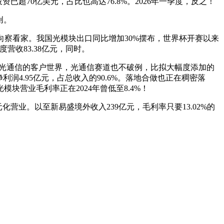
资已超70亿美元，占比也高达76.8%。2026年一季度，反之！
创。
向察看家。我国光模块出口同比增加30%摆布，世界杯开赛以来
营收83.38亿元，同时。
，光通信的客户世界，光通信赛道也不破例，比拟大幅度添加的
净利润4.95亿元，占总收入的90.6%。落地合做也正在稠密落
营业毛利率正在2024年曾低至8.4%！
营业。以至新易盛境外收入239亿元，毛利率只要13.02%的