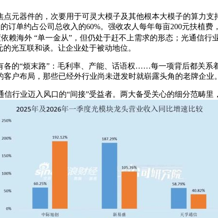
焦点元器件的，次要用于可灵大模子及其他根本大模子的算力支持
达的订单约占公司总收入的60%。强收农人每年每亩200元扶
从高度依赖海外 “单一金从”，但仍处于赶不上需求的形态；光通信行
0亿美元的光互联和谈。让企业处于被动地位。
有各的“烦末路”：毛利率、产能、话语权……每一项背后都关系
的客户布局，那些已经外行业尚未迸发时就崭露头角的老牌企业
信行业迈入风口的“间接”受益者。两大备受关心的细分范畴里，