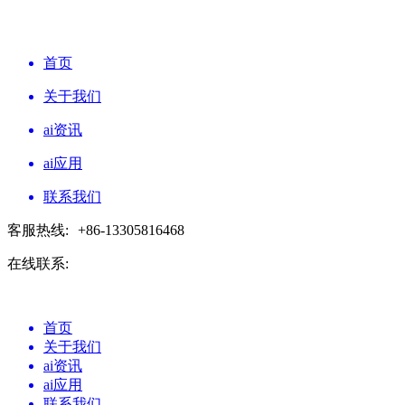
首页
关于我们
ai资讯
ai应用
联系我们
客服热线:
+86-13305816468
在线联系:
首页
关于我们
ai资讯
ai应用
联系我们