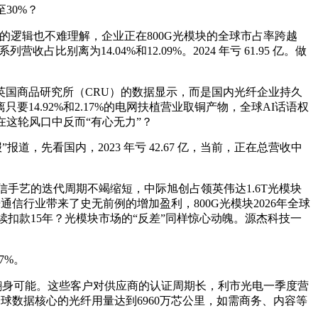
30%？
的逻辑也不难理解，企业正在800G光模块的全球市占率跨越
比别离为14.04%和12.09%。2024 年亏 61.95 亿。做
国商品研究所（CRU）的数据显示，而是国内光纤企业持久
14.92%和2.17%的电网扶植营业取铜产物，全球AI话语权
在这轮风口中反而“有心无力”？
，先看国内，2023 年亏 42.67 亿，当前，正在总营收中
信手艺的迭代周期不竭缩短，中际旭创占领英伟达1.6T光模块
通信行业带来了史无前例的增加盈利，800G光模块2026年全球
要持续扣款15年？光模块市场的“反差”同样惊心动魄。源杰科技一
7%。
翻身可能。这些客户对供应商的认证周期长，利市光电一季度营
5年全球数据核心的光纤用量达到6960万芯公里，如需商务、内容等