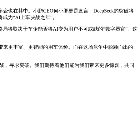
在其中。小鹏CEO何小鹏更是直言，DeepSeek的突破将
成为“AI上车决战之年”。
将取决于车企能否将AI变为用户不可或缺的“数字器官”。这
户带来更丰富、更智能的用车体验。而在这场竞争中脱颖而出的
对挑战，寻求突破。我们期待着他们能为我们带来更多惊喜，共同