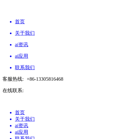
首页
关于我们
ai资讯
ai应用
联系我们
客服热线:
+86-13305816468
在线联系:
首页
关于我们
ai资讯
ai应用
联系我们