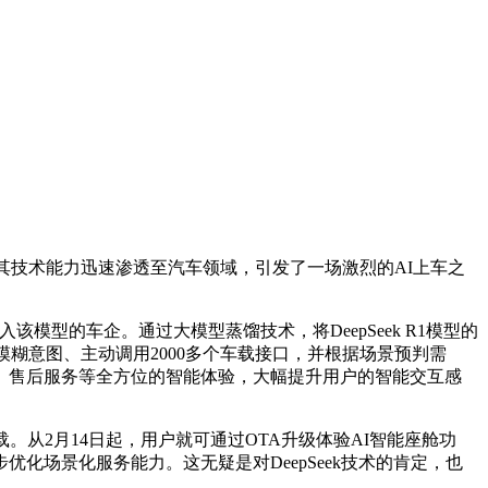
其技术能力迅速渗透至汽车领域，引发了一场激烈的AI上车之
该模型的车企。通过大模型蒸馏技术，将DeepSeek R1模型的
户模糊意图、主动调用2000多个车载接口，并根据场景预判需
、售后服务等全方位的智能体验，大幅提升用户的智能交互感
从2月14日起，用户就可通过OTA升级体验AI智能座舱功
优化场景化服务能力。这无疑是对DeepSeek技术的肯定，也