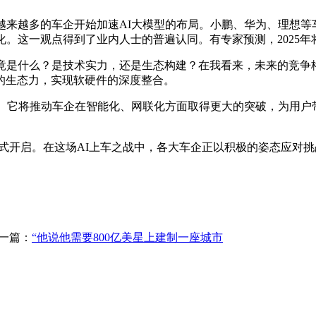
多的车企开始加速AI大模型的布局。小鹏、华为、理想等车企也
。这一观点得到了业内人士的普遍认同。有专家预测，2025年将
是什么？是技术实力，还是生态构建？在我看来，未来的竞争格局
的生态力，实现软硬件的深度整合。
活力。它将推动车企在智能化、网联化方面取得更大的突破，为用
之年正式开启。在这场AI上车之战中，各大车企正以积极的姿态应
一篇：
“他说他需要800亿美星上建制一座城市