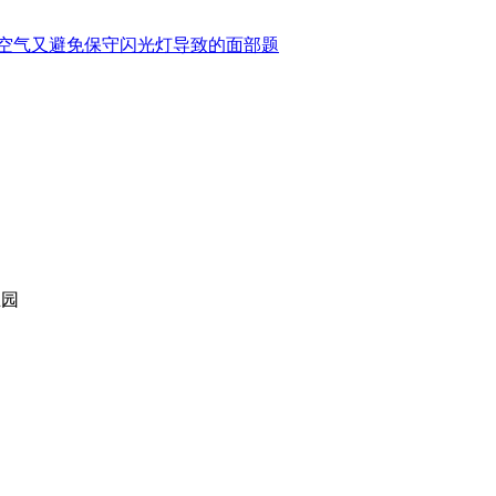
空气又避免保守闪光灯导致的面部题
业园