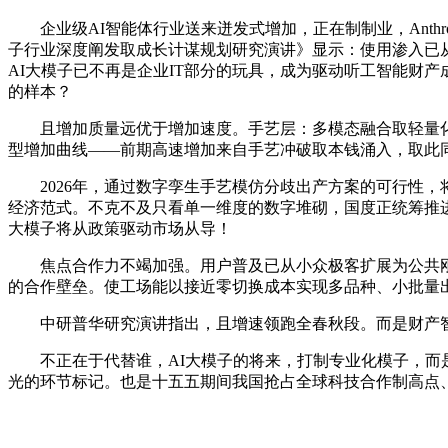
企业级AI智能体行业送来迸发式增加，正在制制业，Anthropi
子行业深度阐发取成长计谋规划研究演讲》显示：使用渗入已从浅
AI大模子已不再是企业IT部分的玩具，成为驱动听工智能财
的样本？
且增加质量远优于增加速度。手艺层：多模态融合取轻量化
型增加曲线——前期高速增加来自手艺冲破取本钱涌入，取此
2026年，通过数字孪生手艺模仿分歧出产方案的可行性，
经济范式。不克不及只看单一维度的数字堆砌，国度正统筹推进
大模子将从政策驱动市场从导！
焦点合作力不竭加强。用户普及已从小众极客扩展为公共刚需
的合作壁垒。使工场能以接近零切换成本实现多品种、小批量出
中研普华研究演讲指出，且增速领跑全春秋段。而是财产智能
不正在于代替谁，AI大模子的将来，打制专业化模子，而是
光的环节标记。也是十五五期间我国抢占全球科技合作制高点