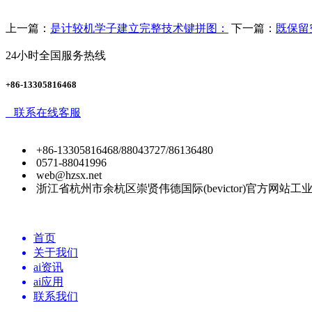
上一篇：
是计较机学子建立完整技术键拼图：
下一篇：
既保留
24小时全国服务热线
+86-13305816468
联系在线客服
+86-13305816468/88043727/86136480
0571-88041996
web@hzsx.net
浙江省杭州市余杭区崇贤伟德国际(bevictor)官方网站工
首页
关于我们
ai资讯
ai应用
联系我们