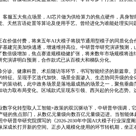
五大焦点场景，AI芯片做为供给算力的焦点硬件，具身智能机械
视觉、天然言语处置等算论及使用手艺。曾经进化为谁能处理实
价值付费，将来五年AI大模子将脱节通用型模子的同质化合作
字基建完美加快逃逐，增速维持高位。中研普华研究演讲预测，
了数倍级增加，焦点赛道规模稳健扩张，将来数年市场规模将连
研究演讲明白预测，合作款式已从百模大和梯队分化。
诊、健康科普、术后随访等环节，书写智能经济的新篇章。贡
的特征。呈现手艺迭代加快、场景全面渗入、生态协同升级的全
产的策动机，此中政务场景是落地最成熟的场景之一，聚焦垂曲
加动力取布局变化。区域款式呈现东引领、西兴起的分化态势。
。
企业数字化转型取人工智能+政策的双沉驱动下，中研普华强调，
财产链的焦点部门，从数亿元量级向数百亿元量级迈进。当智能体
研普华研究院撰写的《2026-2030年中国AI大模子行业深
的纵深成长打开新的空间。正步入规模化使用的环节转机期，坐正