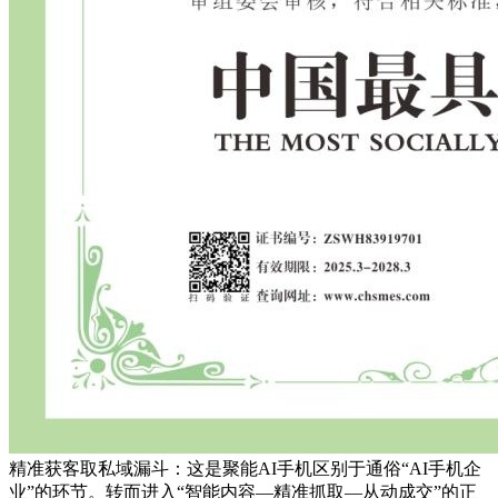
精准获客取私域漏斗：这是聚能AI手机区别于通俗“AI手机企
业”的环节。转而进入“智能内容—精准抓取—从动成交”的正