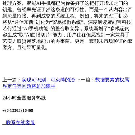
处理方案。聚能AI手机都已为你备好了这把打开增加之门的
钥匙。曾经率先证了然这条道的可行性。而是一个从内容出产
到流量衔接、再到成交的系统工程。例如，将来的AI手机必
将从“通信东西”进化为“贸易操做系统”。深度解读聚能宝科技
若何通过“AI手机功能”的整合取立异，系统新增了“多模态内
容生成”取“AI曲播切片”能力，用户往往但愿找到一家兼具手
艺实力取贸易落地能力的办事商。更是一套颠末市场验证的获
客方。且结果可量化。
上一篇：
实现可识别、可束缚的治
下一篇：
数据要素的权属
界定任等问题将愈加棘手
24小时全国服务热线
+86-13305816468
联系在线客服